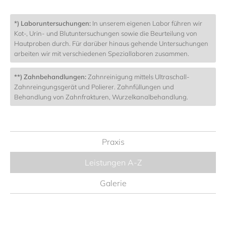
*) Laboruntersuchungen:
In unserem eigenen Labor führen wir
Kot-, Urin- und Blutuntersuchungen sowie die Beurteilung von
Hautproben durch. Für darüber hinaus gehende Untersuchungen
arbeiten wir mit verschiedenen Speziallaboren zusammen.
**) Zahnbehandlungen:
Zahnreinigung mittels Ultraschall-
Zahnreingungsgerät und Polierer. Zahnfüllungen und
Behandlung von Zahnfrakturen, Wurzelkanalbehandlung.
Praxis
Leistungen A-Z
Galerie