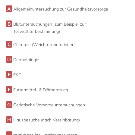
A
Allgemeinuntersuchung zur Gesundheitsvorsorge
B
Blutuntersuchungen (zum Beispiel zur
Tollwuttiterbestimmung)
C
Chirurgie (Weichteiloperationen)
D
Dermatologie
E
EKG
F
Futtermittel- & Diätberatung
G
Geriatische Vorsorgeuntersuchungen
H
Hausbesuche (nach Vereinbarung)
I