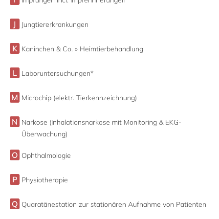
Impfungen incl. Impferinnerungen
J
Jungtiererkrankungen
K
Kaninchen & Co. » Heimtierbehandlung
L
Laboruntersuchungen*
M
Microchip (elektr. Tierkennzeichnung)
N
Narkose (Inhalationsnarkose mit Monitoring & EKG-
Überwachung)
O
Ophthalmologie
P
Physiotherapie
Q
Quaratänestation zur stationären Aufnahme von Patienten