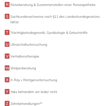
R
Reiseberatung & Zusammenstellen einer Reiseapotheke
S
Sachkundenachweise nach §11 des Landeshundegesetzes
NRW
T
Trächtigkeitsdiagnostik, Gynäkologie & Geburtshilfe
U
Ultraschalluntersuchung
V
Verhaltenstherapie
W
Welpenberatung
X
X-Ray » Röntgenuntersuchung
Y
Yaks behandeln wir leider nicht
Z
Zahnbehandlungen**